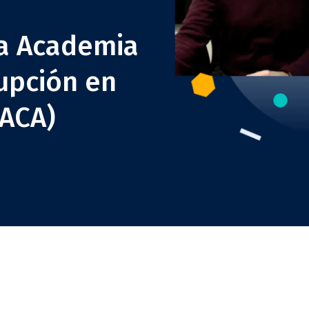
ia Academia
rupción en
(ACA)