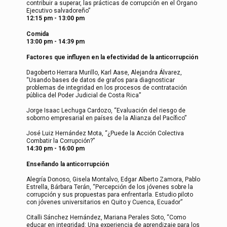
contribuir a superar, las prácticas de corrupción en el Órgano
Ejecutivo salvadoreño”
12:15 pm - 13:00 pm
Comida
13:00 pm - 14:39 pm
Factores que influyen en la efectividad de la anticorrupción
Dagoberto Herrara Murillo, Karl Aase, Alejandra Álvarez,
“Usando bases de datos de grafos para diagnosticar
problemas de integridad en los procesos de contratación
pública del Poder Judicial de Costa Rica”
Jorge Isaac Lechuga Cardozo, “Evaluación del riesgo de
soborno empresarial en países de la Alianza del Pacífico”
José Luiz Hernández Mota, “¿Puede la Acción Colectiva
Combatir la Corrupción?”
14:30 pm - 16:00 pm
Enseñando la anticorrupción
Alegría Donoso, Gisela Montalvo, Edgar Alberto Zamora, Pablo
Estrella, Bárbara Terán, “Percepción de los jóvenes sobre la
corrupción y sus propuestas para enfrentarla. Estudio piloto
con jóvenes universitarios en Quito y Cuenca, Ecuador”
Citalli Sánchez Hernández, Mariana Perales Soto, “Como
educar en integridad: Una experiencia de aprendizaje para los