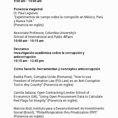
9:00 am - 10:00 am
Ponencia magistral
Dr. Paul Lagunes
“Experimentos de campo sobre la corrupción en México, Perú
y Nueva York ".
(Ponencia en inglés)
Associate Professor, Columbia University’s
School of International and Public Affairs
10:00 am - 10:15 am
Descanso
Investigación académica sobre la corrupción y
anticorrupción
10:15 am - 12:45 pm
Cómo hacerlo: herramientas y conceptos anticorrupción
Badita Florin, Corruptia Ucide (Romania), “How to use
Freedom of Information Law (FOI Law) as an Anti-Corruption
Tool in Any Country” (Ponencia en inglés)
Camila Salazar, Open Contracting/London School of
Economics (UK), “Using Open Procurement Data to Calculate
Red Flags for Integrity” (Ponencia en inglés)
Marcos Kisil, Instituto para o Desenvolviment do Investimento
Social (Brazil), “Philanthropication thru Privatization (PtP)”
(Ponencia en inglés)