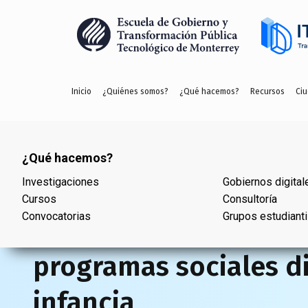
Inicio
¿Quiénes somos?
¿Qué hacemos?
Recursos
Ciu
¿Qué hacemos?
¿Quiénes somos?
Investigaciones
Nuestro equipo
Gobiernos digital
Cursos
Red de profesores
Consultoría
Convocatorias
Alianzas
Grupos estudianti
Herramienta de evalu
programas sociales di
infancia