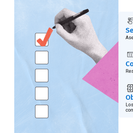
Se
Ase
Co
Res
Ob
Los
cor