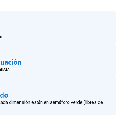
n.
luación
isis.
ado
de cada dimensión están en semáforo verde (libres de